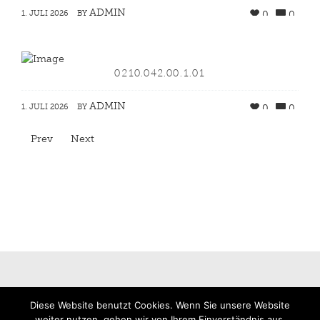
ADMIN
1. JULI 2026
BY
0
0
0210.042.00.1.01
ADMIN
1. JULI 2026
BY
0
0
Prev
Next
Diese Website benutzt Cookies. Wenn Sie unsere Website
weiter nutzen, gehen wir von Ihrem Einverständnis aus.