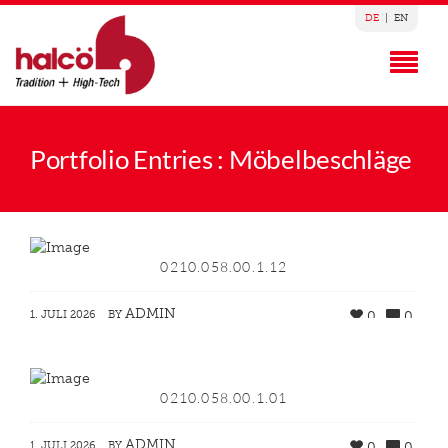
DE
|
EN
Portfolio Entries : Möbelbeschläge
0210.058.00.1.12
ADMIN
1. JULI 2026
BY
0
0
0210.058.00.1.01
ADMIN
1. JULI 2026
BY
0
0