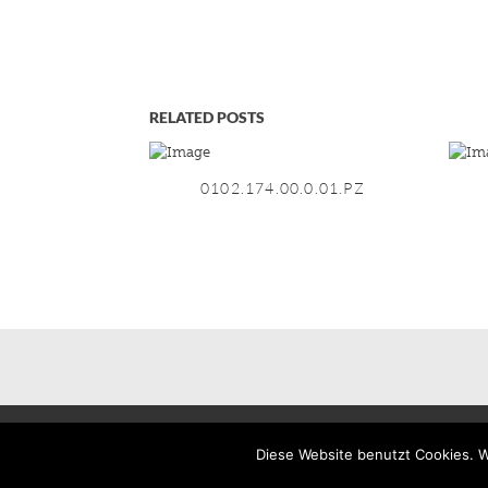
RELATED POSTS
0102.174.00.0.01.PZ
©
2026
by halcö Alfred Hörtnagl GesmbH & CoKG
Diese Website benutzt Cookies. W