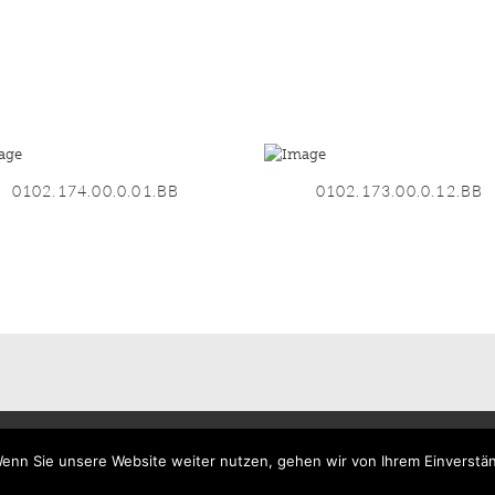
0102.174.00.0.01.BB
0102.173.00.0.12.BB
enn Sie unsere Website weiter nutzen, gehen wir von Ihrem Einverstän