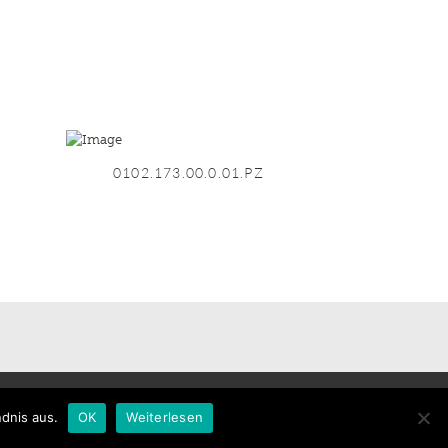
0102.173.00.0.01.PZ
Impressum
dnis aus.
OK
Weiterlesen