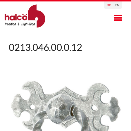
DE
|
EN
0213.046.00.0.12