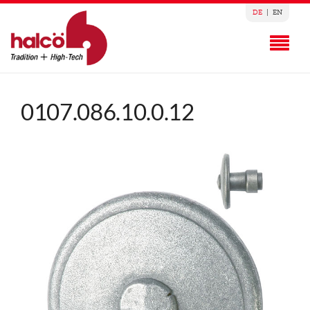
DE
|
EN
0107.086.10.0.12